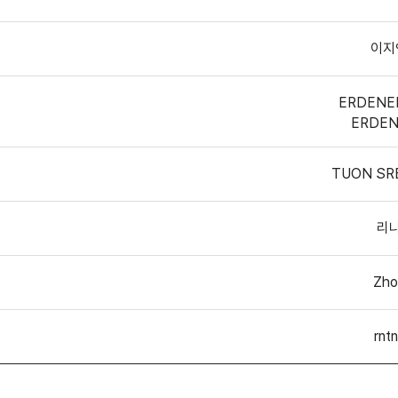
이지
ERDENE
ERDE
TUON SR
리
Zho
rnt