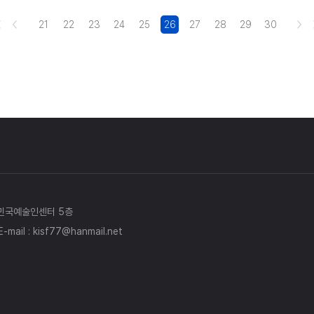
21
22
23
24
25
26
27
28
29
30
한민국예술인센터 5층
E-mail : kisf77@hanmail.net