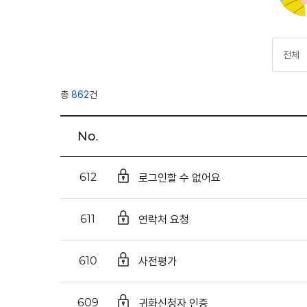
총
862
건
No.
로그인할 수 없어요
612
연락처 요청
611
사전평가
610
귀화신청자 인증
609