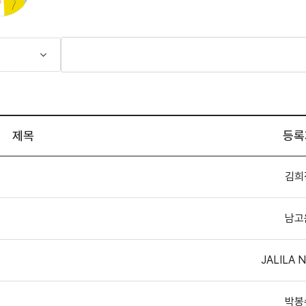
제목
등록
김희
남고
JALILA 
박봉