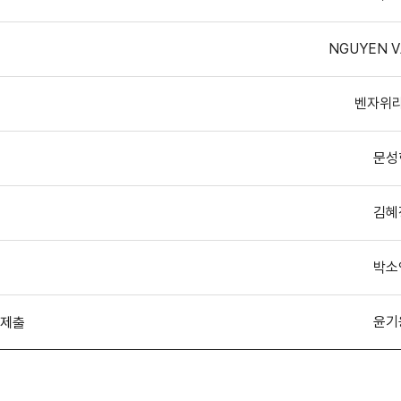
NGUYEN V
벤자위
문성
김혜
박소
윤기
류제출