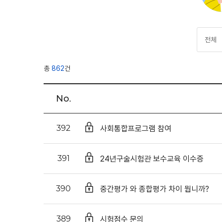
총
862
건
No.
사회통합프로그램 참여
392
24년구술시험관 보수교육 이수증
391
중간평가 와 종합평가 차이 뭡니까?
390
시험점수 문의
389