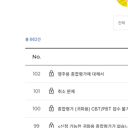
총
862
건
No.
영주용 종합평가에 대해서
102
취소 문제
101
종합평가 (귀화용) CBT/PBT 접수 불
100
<신청 가능한 귀화용 종합평가가 없습
99