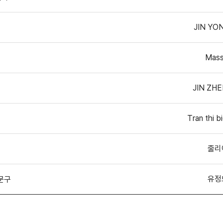
JIN YO
됨
Mass
JIN ZH
Tran thi b
줄리
유정
문구